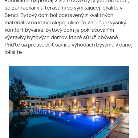
Ponúkame na predaj 2 a 3 izbové byty (od 108 000€)
so záhradkami a terasami vo vynikajúcej lokalite v
Senci. Bytový dom bol postavený z kvalitných
materiálov na konci slepej ulice čo zaručuje vysoký
komfort bývania. Bytový dom je pokračovaním
výstavby bytových domov, ktoré sú už obývané.
Príďte sa presvedčiť sami o výhodách bývania v danej
lokalite.