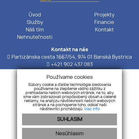
Úvod
Projekty
Služby
Financie
Náš tím
Kontakt
Nehnuteľnosti
Kontakt na nás
Partizánska cesta 1667/54, 974 01 Banská Bystrica
+421 902 437 083
info@salemproperty.sk
Používame cookies
Otváracie hodiny
Súbory cookie a ďalšie technológie sledovania
používame na zlepšenie vášho zážitku z
Pondelok - Piatok: 08:00 - 18.00
prehliadania našich webových stránok, na to, aby
Sobota: 08:00 - 13:00
sme vám zobrazovali prispôsobený obsah a cielené
reklamy, na analýzu návštevnosti našich webových
stránok a na pochopenie toho, odkiaľ naši
návštevníci prichádzajú.
Viac info
SÚHLASÍM
Pridajte si nás
Nesúhlasím