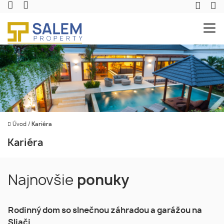
Úvod
/
Kariéra
Kariéra
Najnovšie
ponuky
Rodinný dom so slnečnou záhradou a garážou na
Sliači